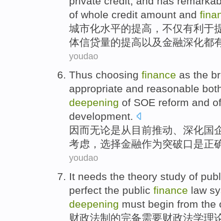
private
credit
,
and
has
remarkab
of
whole
credit
amount
and
fina
城市化
水平
的
提高
，
不仅
有利于
体
信贷
量
的提高
以及
金融
深化都
youdao
Thus
choosing
finance
as
the b
appropriate
and reasonable
bot
deepening
of
SOE
reform
and o
development.
因而
无论是
从
目前推动、
深化
国
考虑
，
选择
金融
作为
突破口
是
正
youdao
It
needs
the
theory
study
of
publ
perfect
the public
finance
law
sy
deepening
must
begin
from
the
财政
法制
的
完备
需要
财政
法学
理