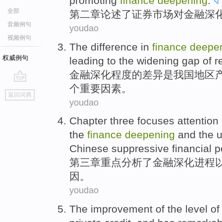
promoting
finance
deepening
.
全部
第二
章
论述
了
证券
市场
对
金融
深
音频例句
youdao
视频例句
The
difference in
finance
deepe
权威例句
leading to the
widening
gap
of
r
金融
深化
程度
的
差异
是
我国
地区
个
重要
因素
。
go
返回词典
top
youdao
Chapter
three
focuses attention
the
finance
deepening
and
the u
Chinese
suppressive
financial
p
第三
章
重点
分析
了
金融
深化
进程
因
。
youdao
The
improvement
of
the
level
o