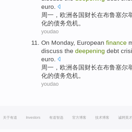
euro
.
周一
，
欧洲
各国
财长
在
布鲁塞尔
化的
债务
危机
。
youdao
On Monday
,
European
finance
m
discuss
the
deepening
debt
cris
euro
.
周一
，
欧洲
各国
财长
在
布鲁塞尔
化的
债务
危机
。
youdao
关于有道
Investors
有道智选
官方博客
技术博客
诚聘英