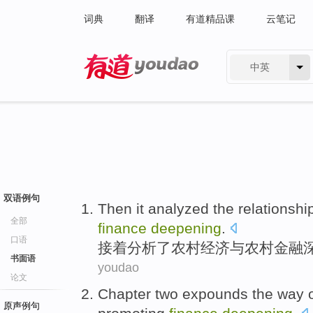
词典
翻译
有道精品课
云笔记
中英
有道 - 网易旗下搜索
双语例句
Then it
analyzed
the
relationshi
全部
finance
deepening
.
口语
接着
分析
了
农村
经济
与
农村
金融
书面语
youdao
论文
Chapter two
expounds
the
way
原声例句