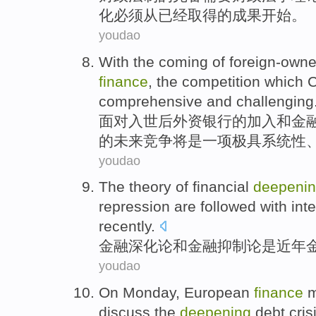
化
必须
从已经
取得
的成果
开始
。
youdao
With
the
coming
of
foreign-own
finance
, the
competition
which
C
comprehensive
and
challenging
面对
入世后
外资
银行
的
加入
和
金
的
未来
竞争
将
是
一项极具
系统性
youdao
The
theory
of
financial
deepeni
repression
are followed
with
int
recently
.
金融
深化
论
和
金融
抑制论
是
近年
youdao
On Monday
,
European
finance
m
discuss
the
deepening
debt
cris