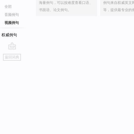
海量例句，可以按难度查看口语、
例句来自权威英文
全部
书面语、论文例句。
等，提供最专业的
音频例句
视频例句
权威例句
go
返回词典
top