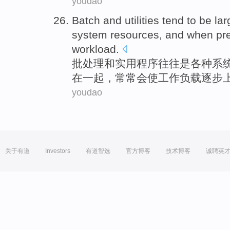
youdao
Batch
and
utilities
tend to
be
lar
system
resources
, and when
pr
workload
.
批处理
和
实用程序
往往
是
各种
系
在一起
，
常常
会
使
工作负载
逐步
youdao
关于有道
Investors
有道智选
官方博客
技术博客
诚聘英