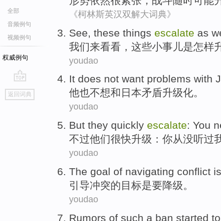
形势
依然
很
紧张
，
战斗
随时
可能
全部
《柯林斯英汉双解大词典》
音频例句
See
,
these
things
escalate
as
we
视频例句
我们来
看看
，
这些
小事儿
是
怎样
权威例句
youdao
It
does not want
problems
with
go
他
也
不想
和
日本
矛盾升级化
。
返回词典
top
youdao
But
they
quickly
escalate
:
You
n
不过
他们
很快
升级
：
你
从没
听
过
youdao
The
goal
of
navigating
conflict
i
引导
冲突
的
目标
是
要
降级。
youdao
Rumors
of
such a
ban
started
t