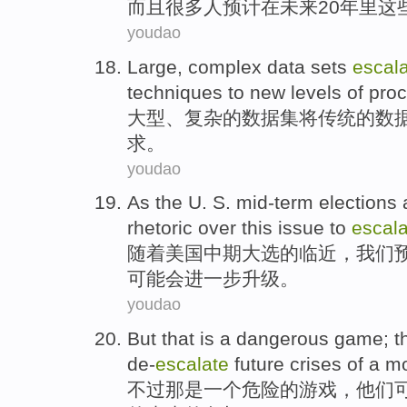
而且
很多人
预计
在
未来
20
年里
这
youdao
Large
,
complex
data
sets
escal
techniques
to
new
levels
of
proc
大型
、
复杂
的
数据
集
将
传统
的数
求
。
youdao
As the
U. S.
mid-term
elections
rhetoric
over
this
issue
to
escala
随着
美国
中期
大选
的
临近
，
我们
可能
会
进一步升级。
youdao
But
that
is
a
dangerous
game
;
t
de-
escalate
future
crises
of
a m
不过
那
是
一个
危险的
游戏
，
他们