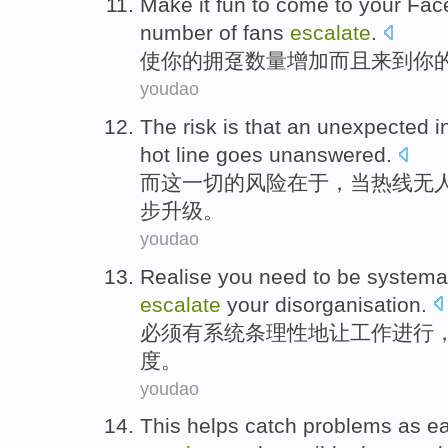
Make
it
fun
to come to
your
Fac
number
of
fans
escalate
.
使
你
的
拥
趸
数量
增加
而且
来到
你
youdao
The
risk
is that
an
unexpected
i
hot
line goes unanswered.
而这
一切的
风险
在于
，
当
热线
无
步
升级。
youdao
Realise you
need to
be systema
escalate
your
disorganisation
.
必须
有
系统条理性地
让
工作
进行
度。
youdao
This
helps
catch
problems
as
ea