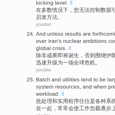
locking
level
.
在
多数
情况下
，
您
无法
控制
数据
启发方法
。
youdao
And unless
results
are forthcom
over
Iran's
nuclear
ambitions
co
global
crisis
.
除非
成果
即将
诞生，否则围绕
伊
迅速
升级
为
一场
全球
危机
。
youdao
Batch
and
utilities
tend to
be
lar
system
resources
, and when
pr
workload
.
批处理
和
实用程序
往往
是
各种
系
在一起
，
常常
会
使
工作负载
逐步