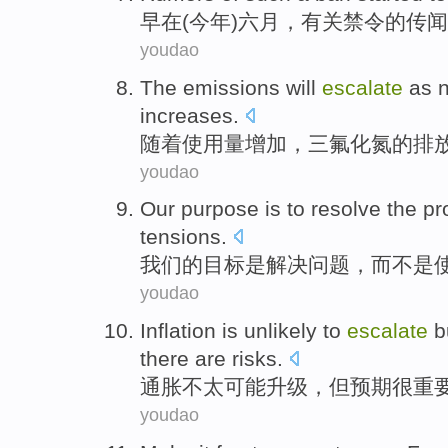
早
在(今年)
六月
，
有关
禁令
的
传闻
youdao
The
emissions
will
escalate
as
n
increases
.
随着使用量
增加
，三氟化
氮
的
排
youdao
Our
purpose
is
to
resolve the
pr
tensions
.
我们
的
目标
是
解决
问题
，
而不是
youdao
Inflation
is unlikely
to
escalate
b
there are
risks
.
通胀
不
太
可能
升级
，
但
预期
很重
youdao