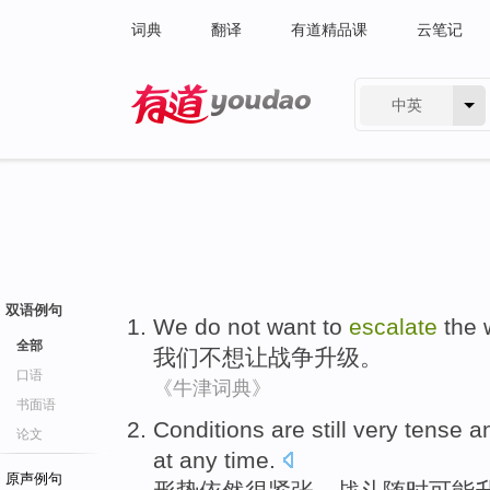
词典
翻译
有道精品课
云笔记
中英
有道 - 网易旗下搜索
双语例句
We
do not want to
escalate
the
全部
我们
不想
让
战争
升级
。
口语
《牛津词典》
书面语
Conditions
are still
very
tense
a
论文
at any time
.
原声例句