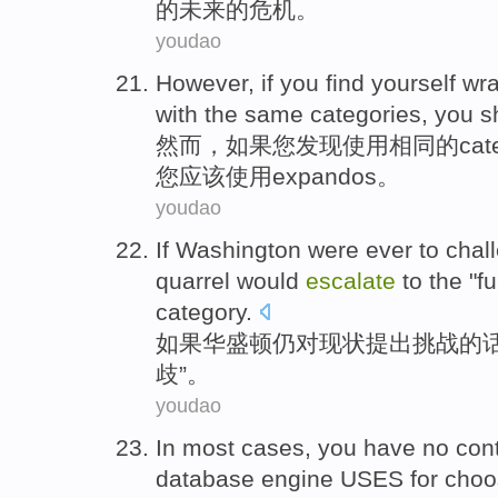
的
未来
的
危机
。
youdao
However
,
if
you
find
yourself
wr
with
the
same
categories, you
s
然而
，
如果
您
发现
使用
相同
的
ca
您
应该
使用
expandos
。
youdao
If
Washington
were ever
to
chal
quarrel
would
escalate
to
the "
f
category
.
如果
华盛顿
仍
对
现状
提出挑战
的
歧”。
youdao
In
most
cases
,
you
have no
cont
database
engine
USES for
choo