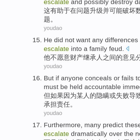
escalate
and
possibly
destroy
d
这
有助于
在
问题
升级
并
可能
破坏
题。
youdao
He
did not
want
any
differences
escalate
into
a
family
feud
.
他
不
愿意
财产
继承人
之间
的
意见
youdao
But
if
anyone conceals
or
fails
t
must be
held accountable
immed
但
如果
因为
某人
的隐瞒
或
失败
导
承担责任。
youdao
Furthermore
,
many
predict
thes
escalate
dramatically
over the
n