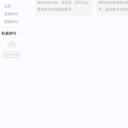
例句来自VOA、美剧等，您可以边
例句来自权威英文
全部
看美剧边学地道的美语。
等，提供最专业的
音频例句
视频例句
权威例句
go
返回词典
top