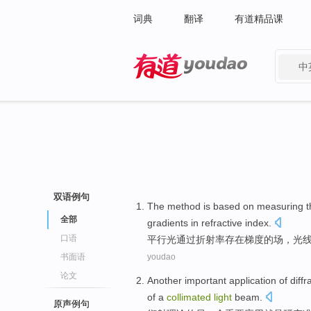
词典
翻译
有道精品课
中
有道 - 网易旗下搜索
双语例句
The method is
based on
measuring 
全部
gradients
in
refractive
index.
口语
平行
光
通过
折射率
存在
梯度
的
场，
光
书面语
youdao
论文
Another
important
application
of
diffr
of
a
collimated
light
beam.
原声例句