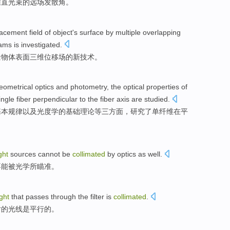
准
直光束的
远
场
发散
角
。
lacement
field
of
object
's
surface
by
multiple overlapping
ams is
investigated
.
量
物体
表面
三
维
位移
场
的
新
技术
。
eometrical
optics
and
photometry
, the
optical
properties
of
ingle
fiber
perpendicular
to the fiber
axis
are
studied
.
基本规律以及
光度
学的基础理论等三方面，
研究了
单
纤维
在
平
ight
sources
cannot be
collimated
by
optics
as well.
不能
被
光学所瞄准。
ight
that passes through
the
filter
is
collimated
.
片
的
光线
是
平行
的。