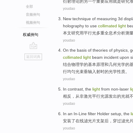
衍射
理论
的
另一个
重要
应用
就是
研究
全部
youdao
音频例句
New
technique
of
measuring
3
d
disp
视频例句
holography
to
use
collimated
light
be
本文研究
用
平行
光
多重
全息术分析
测
权威例句
youdao
On the
basis
of
theories
of
physics
,
g
go
返回词典
collimated
light
beam
incident upon
s
top
结合
物理学
的
基本
原理
和
几何
光学
的
行均匀
光束
垂
轴
入射
时的
光学
性质
。
youdao
In contrast
, the
light
from
non-laser
l
相反
，
从
非
激光
平行
光源发出的
光
就
youdao
In
an In-Line
filter
Holder
setup
, the
l
安装
了
在线
滤
光
片
支架
后，穿
过滤
光
youdao