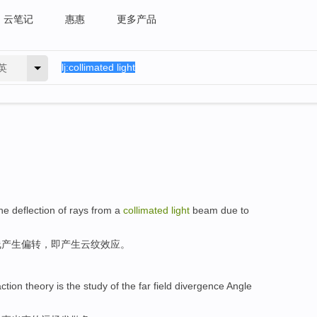
云笔记
惠惠
更多产品
英
the
deflection
of
rays
from a
collimated
light
beam due to
线
产生
偏转，即产生云纹效应。
action
theory
is
the study
of the
far
field
divergence
Angle