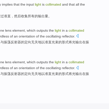
y
implies that
the
input
light
is
collimated
and that
all
the
经过
准直，然后收集
所有
的
输出
量。
one
lens
element
,
which
outputs
the
light
in
a
collimated
rdless
of
an
orientation
of
the oscillating reflector.
其
与
振荡
反射
器
的
定向
无关
地
以
准直
光束
的形式
将
光
输出
在
振
one
lens
element
,
which
outputs
the
light
in
a
collimated
rdless
of
an
orientation
of
the oscillating reflector.
其
与
振荡
反射
器
的
定向
无关
地
以
准直
光束
的形式
将
光
输出
在
振