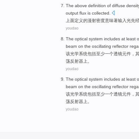
The above
definition
of
diffuse
densit
output
flux is
collected
.
上面
定义
的
漫射
密度
意味
著
输入
光
先
youdao
The
optical
system
includes
at least
beam
on the
oscillating
reflector
rega
该
光学
系统
包括
至少
一个
透镜
元件
，
荡反射器上。
youdao
The
optical
system
includes
at least
beam
on the
oscillating
reflector
rega
该
光学
系统
包括
至少
一个
透镜
元件
，
荡反射器上。
youdao