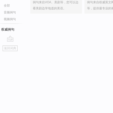
例句来自VOA、美剧等，您可以边
例句来自权威英文
全部
看美剧边学地道的美语。
等，提供最专业的
音频例句
视频例句
权威例句
go
返回词典
top