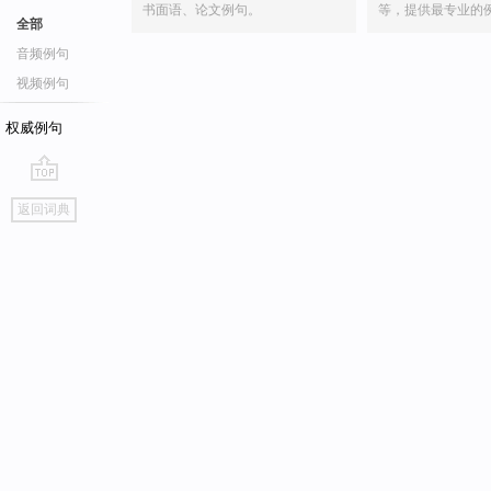
书面语、论文例句。
等，提供最专业的
全部
音频例句
视频例句
权威例句
go
返回词典
top