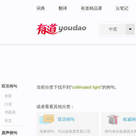
词典
翻译
有道精品课
云笔记
中英
有道 - 网易旗下搜索
双语例句
当前分类下找不到"
collimated light
"的例句。
全部
口语
或者看看其他分类：
书面语
双语例句
权威例
论文
海量例句，可以按难度查看口语、
例句来自权威英文
原声例句