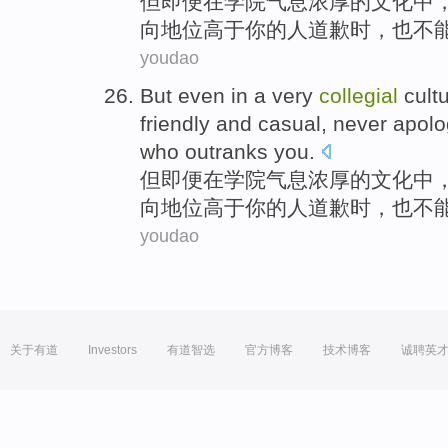
但
即便
在
学院气息
浓厚
的
文化
中
向
地位高于你的
人
道歉
时，
也不
youdao
But
even
in
a
very
collegial
cult
friendly
and
casual
,
never
apolo
who outranks
you
.
但
即便
在
学院气息
浓厚
的
文化
中
向
地位高于你的
人
道歉
时，
也不
youdao
关于有道
Investors
有道智选
官方博客
技术博客
诚聘英