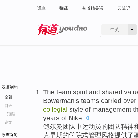
词典
翻译
有道精品课
云笔记
中英
有道 - 网易旗下搜索
双语例句
The
team
spirit
and
shared
valu
全部
Bowerman
's
teams
carried over
口语
collegial
style
of
management
th
书面语
years of Nike.
论文
鲍尔曼
团队
中
运动员
的
团队
精神
克早期的学院式
管理
风格
提供
了
原声例句