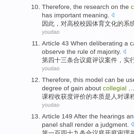
Therefore
,
the
research
on
the
c
has
important
meaning
.
因此
，
对
高校
校园
体育
文化
的
系
youdao
Article 43 When deliberating
a
c
observe
the
rule
of
majority
.
第四十三
条
合议庭
评议
案件
，实
youdao
Therefore, this model can
be
us
degree of
gain
about
collegial
课程
收获
度
评价
的本质
是
人
对
课
youdao
Article 149 After the
hearings
an
panel
shall
render a
judgment
.
第一百四十九条
合议庭
开庭审理