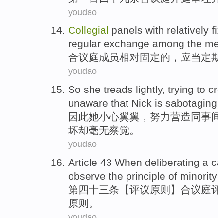
youdao
Collegial
panels with
relatively
f
regular
exchange
among the me
合议庭
成员
相对
固定
的，
应当
定
youdao
So
she
treads lightly,
trying to
cr
unaware that
Nick
is sabotaging
因此
她
小心翼翼，
努力
营造
同事
坏却毫无察觉。
youdao
Article 43 When deliberating
a
c
observe
the
principle
of
minority
第四十三
条【评议
原则
】
合议庭
原则。
youdao