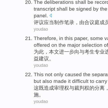
The deliberations
shall
be record
transcript
shall be
signed
by
th
panel.
评议
应当
制作
笔录
，
由
合议庭
成
youdao
Therefore
,
in this paper
,
some
v
offered on
the
major
selection
o
为此
，
本文
进一步
向与考生
专业
益
建议
。
youdao
This
not only
caused
the
separa
but also
made
it difficult
to
carry
这
既
造成
审理
权
与
裁判
权
的
分离
施
。
youdao