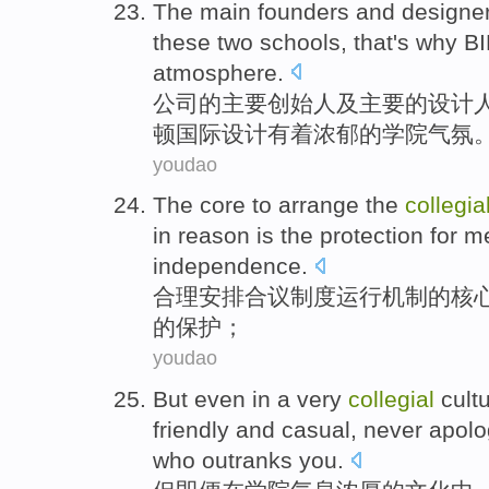
The
main
founders
and
designe
these
two
schools, that's
why B
atmosphere
.
公司
的
主要
创始人
及
主要
的
设计
顿国际设计有着浓郁的
学院
气氛
youdao
The
core
to arrange
the
collegia
in reason
is
the
protection for
m
independence
.
合理
安排
合议
制度
运行
机制
的
核
的
保护
；
youdao
But
even
in
a
very
collegial
cult
friendly
and
casual
,
never
apolo
who outranks
you
.