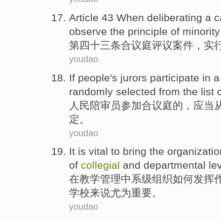
Article 43 When deliberating
a
c
observe
the
principle
of
minority
第四十三
条
合议庭
评议
案件
，实
youdao
If
people
's
jurors
participate in a
randomly
selected
from
the list
人民
陪审员
参加
合议庭
的，
应当
定。
youdao
It
is vital
to bring the
organizatio
of
collegial
and
departmental
le
在
教学管理中
系
级
组织
如何发挥
学校来说
尤为
重要。
youdao