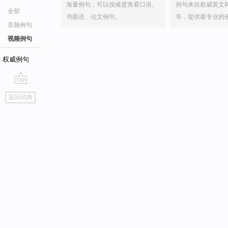
海量例句，可以按难度查看口语、
例句来自权威英文
全部
书面语、论文例句。
等，提供最专业的
音频例句
视频例句
权威例句
go
返回词典
top