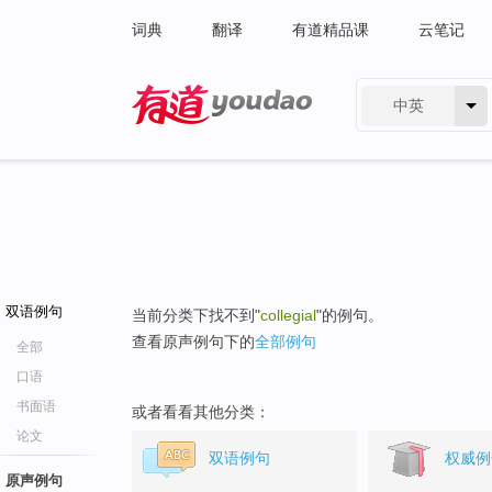
词典
翻译
有道精品课
云笔记
中英
有道 - 网易旗下搜索
双语例句
当前分类下找不到"
collegial
"的例句。
查看原声例句下的
全部例句
全部
口语
书面语
或者看看其他分类：
论文
双语例句
权威例
原声例句