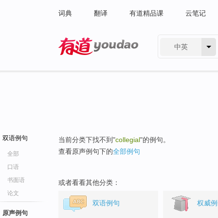
词典
翻译
有道精品课
云笔记
中英
有道 - 网易旗下搜索
双语例句
当前分类下找不到"
collegial
"的例句。
查看原声例句下的
全部例句
全部
口语
书面语
或者看看其他分类：
论文
双语例句
权威例
原声例句