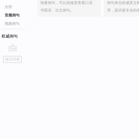
海量例句，可以按难度查看口语、
例句来自权威英文
全部
书面语、论文例句。
等，提供最专业的
音频例句
视频例句
权威例句
go
返回词典
top