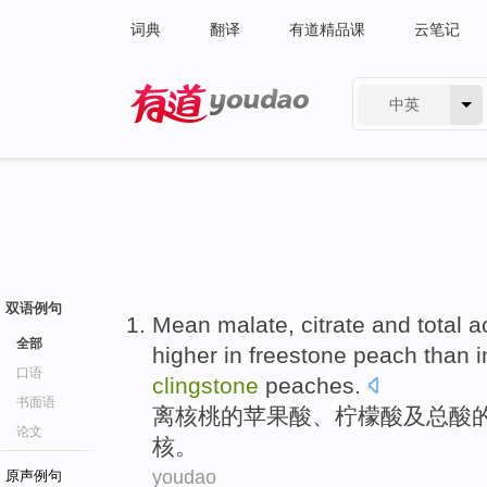
词典
翻译
有道精品课
云笔记
中英
有道 - 网易旗下搜索
双语例句
Mean
malate
,
citrate
and
total
a
全部
higher
in freestone peach than 
口语
clingstone
peaches.
书面语
离核桃的
苹果
酸、
柠檬酸
及
总
酸
论文
核。
youdao
原声例句