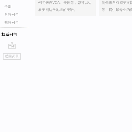
例句来自VOA、美剧等，您可以边
例句来自权威英文
全部
看美剧边学地道的美语。
等，提供最专业的
音频例句
视频例句
权威例句
go
返回词典
top