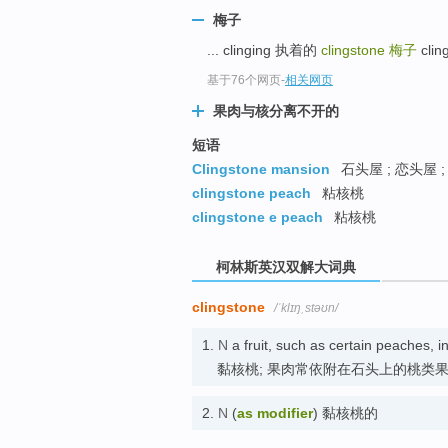
go
梅子
top
... clinging 执着的
clingstone
梅子
clin
基于76个网页
-
相关网页
果肉与核分离不开的
短语
Clingstone mansion
石头屋 ; 恋头屋 ;
clingstone peach
粘核桃
clingstone e peach
粘核桃
柯林斯英汉双解大词典
clingstone
/ˈklɪŋˌstəʊn/
1.
N
a fruit, such as certain peaches, i
黏核桃; 果肉常依附在石头上的桃类
2.
N
(
as modifier
) 黏核桃的