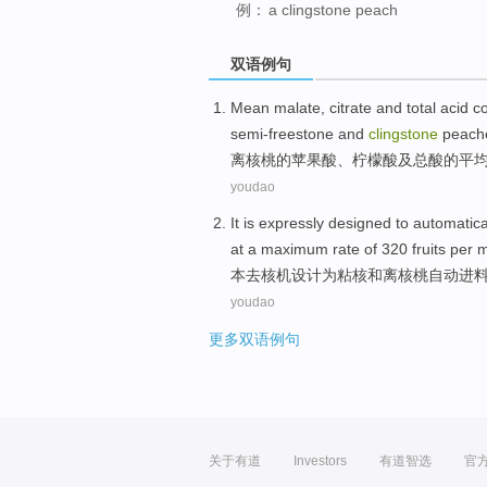
例：
a clingstone peach
双语例句
Mean
malate
,
citrate
and
total
acid
c
semi-freestone
and
clingstone
peach
离核桃的
苹果
酸、
柠檬酸
及
总
酸的
平
youdao
It is expressly
designed
to
automatica
at a maximum
rate
of 320 fruits
per
m
本去核机
设计
为粘核
和
离核桃
自动
进
youdao
更多双语例句
关于有道
Investors
有道智选
官