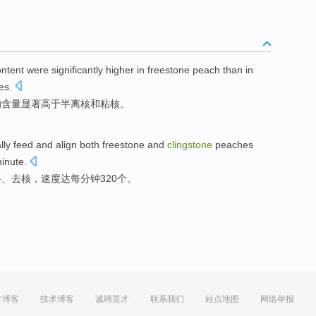
ontent
were
significantly
higher
in freestone peach than in
es.
均
含量
显著
高于
半离核
和
粘核。
lly
feed
and
align both freestone and
clingstone
peaches
inute
.
料
、去核，
速度达
每
分钟320个。
方博客
技术博客
诚聘英才
联系我们
站点地图
网络举报