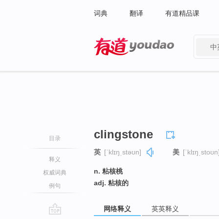
词典
翻译
有道精品课
中
有道 - 网易旗下搜索
clingstone
目录
英
[ˈklɪŋˌstəʊn]
美
[ˈklɪŋˌstoʊn
释义
n. 粘核桃
权威词典
adj. 粘核的
例句
网络释义
英英释义