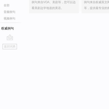
例句来自VOA、美剧等，您可以边
例句来自权威英文
全部
看美剧边学地道的美语。
等，提供最专业的
音频例句
视频例句
权威例句
go
返回词典
top