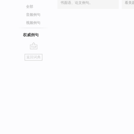
书面语、论文例句。
看美
全部
音频例句
视频例句
权威例句
go
返回词典
top