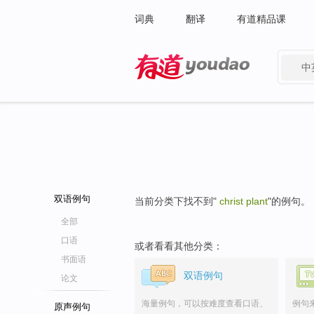
词典
翻译
有道精品课
中
有道 - 网易旗下搜索
双语例句
当前分类下找不到"
christ plant
"的例句。
全部
口语
或者看看其他分类：
书面语
双语例句
论文
海量例句，可以按难度查看口语、
例句
原声例句