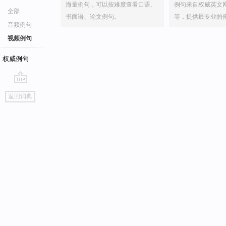
海量例句，可以按难度查看口语、
例句来自权威英文
全部
书面语、论文例句。
等，提供最专业的
音频例句
视频例句
权威例句
go
返回词典
top