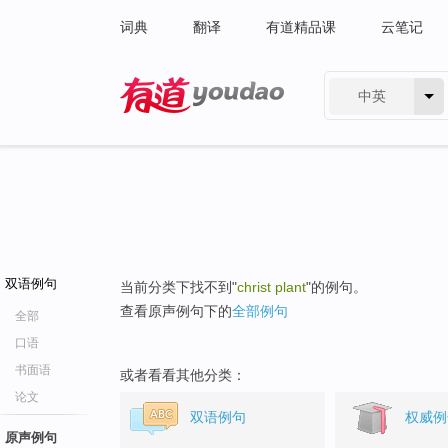
词典
翻译
有道精品课
云笔记
中英
有道 - 网易旗下搜索
双语例句
当前分类下找不到"
christ plant
"的例句。
查看原声例句下的
全部例句
全部
口语
书面语
或者看看其他分类：
论文
双语例句
权威例
原声例句