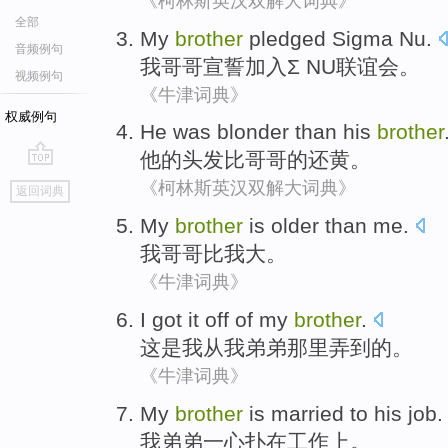
《柯林斯英汉双解大词典》
全部
My
brother
pledged Sigma Nu
.
音频例句
我
哥哥
宣誓
加入Σ NU联谊会。
视频例句
《牛津词典》
权威例句
He
was blonder
than
his
brother
他
的
头发
比
哥哥的还黄。
go
《柯林斯英汉双解大词典》
返回词典
top
My
brother
is older
than
me
.
我
哥哥
比
我
大。
《牛津词典》
I
got
it
off
of
my
brother
.
这是
我
从
我
弟弟
那里弄
到
的
。
《牛津词典》
My
brother
is
married
to
his
job
.
我
弟弟
一心扑
在
工作上
。