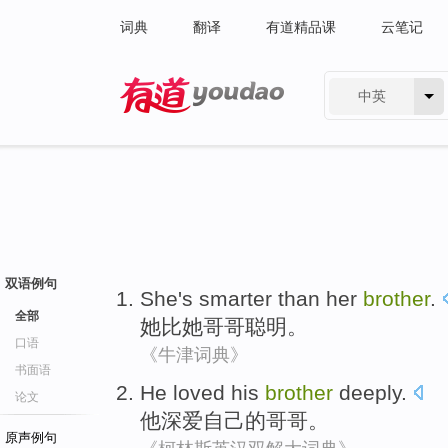
词典
翻译
有道精品课
云笔记
中英
有道 - 网易旗下搜索
双语例句
She
's
smarter
than
her
brother
.
全部
她
比
她
哥哥
聪明
。
口语
《牛津词典》
书面语
He
loved
his
brother
deeply.
论文
他
深爱
自己
的
哥哥
。
原声例句