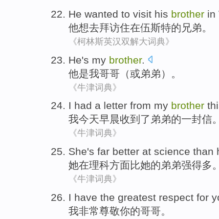
He
wanted
to visit
his
brother
in
他
想
去
拜访住
在
伍斯
特的
兄弟
。
《柯林斯英汉双解大词典》
He
's
my
brother
.
他
是
我
哥哥
（或弟弟）。
《牛津词典》
I
had a letter
from
my
brother
th
我
今天早晨收到了
弟弟
的
一封信
《牛津词典》
She
's far better at science
than
她
在
理科方面
比
她
的弟弟强得多
《牛津词典》
I
have the
greatest respect for
y
我
非常
尊敬
你
的
哥哥
。