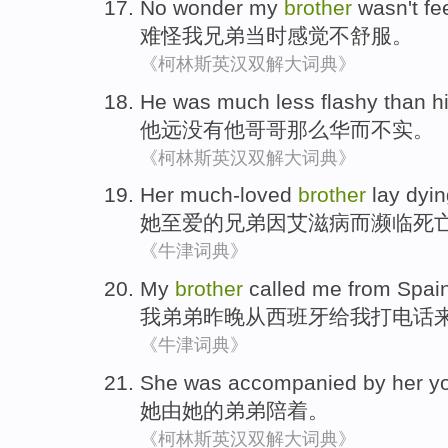
No wonder
my
brother
wasn
't
fe
难怪
我
兄弟
当时感觉
不舒服。
《柯林斯英汉双解大词典》
He
was much
less
flashy than
h
他
远
没有
他
哥哥
那么
华而不实
。
《柯林斯英汉双解大词典》
Her
much-loved
brother
lay dyi
她
至爱
的
兄弟
因艾滋病而
濒临
死
《牛津词典》
My
brother
called
me
from
Spai
我
弟弟
昨晚
从
西班牙
给
我
打电话
《牛津词典》
She
was accompanied
by
her
y
她
由
她
的弟弟陪
着
。
《柯林斯英汉双解大词典》