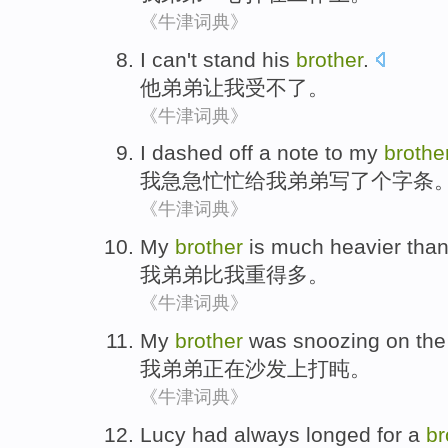
《牛津词典》
I
can't stand
his
brother
.
他
弟弟
让
我
受不了
。
《牛津词典》
I
dashed off
a
note
to
my
brothe
我
急急忙忙
给
我
弟弟
写
了个
字条
《牛津词典》
My
brother
is
much
heavier
tha
我
弟弟
比
我
重
得多
。
《牛津词典》
My
brother
was snoozing
on the
我
弟弟
正在
沙发上打盹。
《牛津词典》
Lucy
had always
longed for
a
br