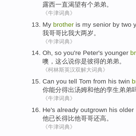
露西
一直
渴望
有个
弟弟
。
《牛津词典》
My
brother
is my senior by
two
我
哥哥
比我
大两
岁
。
《牛津词典》
Oh
,
so
you
're
Peter
's
younger
b
噢
，
这么说
你
是
彼得
的
弟弟
。
《柯林斯英汉双解大词典》
Can
you
tell
Tom
from
his
twin
b
你
能
分得出
汤姆
和
他
的
孪生
弟弟
《牛津词典》
He
's already
outgrown
his
older
他
已
长得
比
他
哥哥
还高。
《牛津词典》