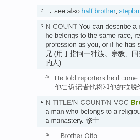
→ see also
half brother
,
stepbr
2.
N-COUNT
You can describe a
3.
he belongs to the same race, rel
profession as you, or if he has 
兄 (用于指同一种族、宗教、
的人)
He told reporters he'd come 
例：
他告诉记者他将和他的拉脱
N-TITLE/N-COUNT/N-VOC
Br
4.
a man who belongs to a religi
a monastery. 修士
...Brother Otto.
例：