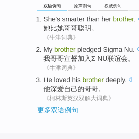
双语例句
原声例句
权威例句
She
's
smarter
than
her
brother
.
她
比
她
哥哥
聪明
。
《牛津词典》
My
brother
pledged Sigma Nu
.
我
哥哥
宣誓
加入Σ NU联谊会。
《牛津词典》
He
loved
his
brother
deeply.
他
深爱
自己
的
哥哥
。
《柯林斯英汉双解大词典》
更多双语例句