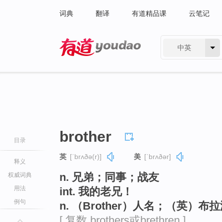
词典
翻译
有道精品课
云笔记
中英
有道 - 网易旗下搜索
brother
目录
英
[ˈbrʌðə(r)]
美
[ˈbrʌðər]
释义
n. 兄弟；同事；战友
权威词典
用法
int. 我的老兄！
例句
n. （Brother）人名；（英）布
[ 复数 brothers或brethren ]