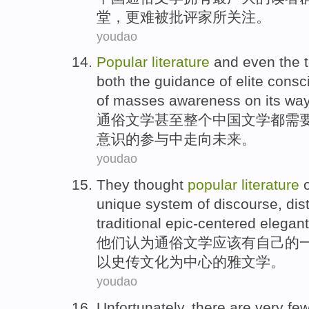
堂，
更难
被
批评家
所关注。
youdao
Popular
literature
and even
the t
both
the
guidance
of
elite
consc
of
masses
awareness
on
its way
通俗
文学
甚至
整个
中国
文学
都
需
意识
的
参与
中
走向
未来。
youdao
They
thought
popular
literature
unique
system
of
discourse
,
dis
traditional
epic-centered
elegant
他们
认为
通俗
文学
应该
有自己的
以史传
文化为中心
的
雅
文学。
youdao
Unfortunately
,
there are very few