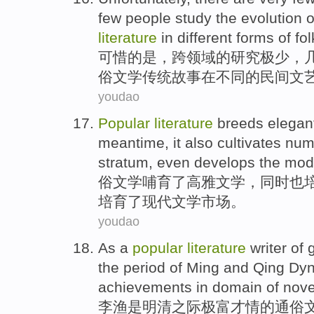
few
people
study
the
evolution
o
literature
in
different
forms
of
fol
可惜
的
是，跨领域的
研究
极少
，
俗文学传统
故事
在
不同
的
民间
文
youdao
Popular
literature
breeds
elegan
meantime
,
it also
cultivates
num
stratum
, even develops the
mod
俗文学哺育了
高雅
文学
，
同时
也
培育了
现代
文学
市场
。
youdao
As
a
popular
literature
writer
of g
the period
of
Ming and Qing Dyn
achievements
in
domain
of
nove
李渔是
明清
之际极富才情
的
通俗