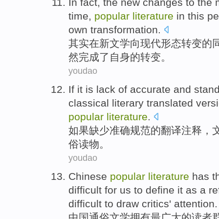
In fact
, the new
changes
to
the
time,
popular
literature
in
this
pe
own
transformation
.
其实
在
新文学
向
现代
形态
转变
的
然
完成了
自身
的
转变
。
youdao
If
it is lack of
accurate and
stan
classical
literary
translated vers
popular
literature
.
如果
缺少
准确
规范
的
翻译
注释
，
俗
读物
。
youdao
Chinese
popular
literature
has
t
difficult
for us to define it as a r
difficult
to
draw critics'
attention
.
中国
通俗
文学
拥有
最
广大的读者