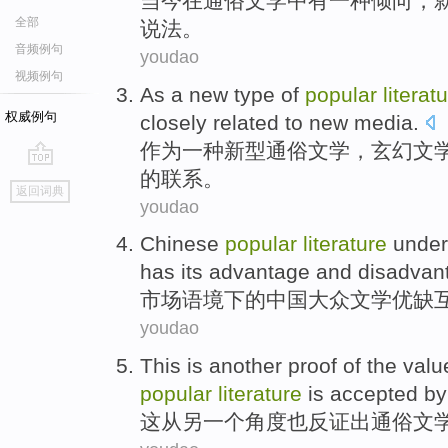
当今
在
通俗
文学
中
有
一
种
倾向
，
全部
说法。
音频例句
youdao
视频例句
As
a
new
type of
popular
literat
权威例句
closely
related to
new
media
.
作为
一种
新型
通俗
文学
，
玄幻
文
的联系。
go
返回词典
top
youdao
Chinese
popular
literature
under
has its advantage and disadvan
市场
语境
下
的
中国
大众
文学
优缺
youdao
This
is
another
proof
of
the
valu
popular
literature
is
accepted
b
这
从
另一个
角度也反证出
通俗
文