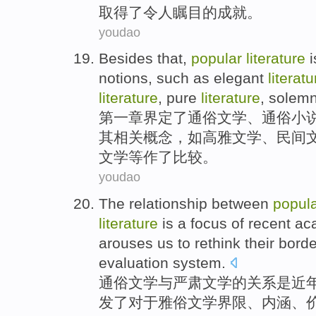
取得了
令人瞩目的
成就
。
youdao
Besides that,
popular
literature
notions
,
such
as
elegant
literatu
literature
, pure
literature
, solem
第一章界定了
通俗
文学
、通俗小
其
相关概念，如
高雅
文学、
民间
文学等作了比较。
youdao
The
relationship between
popul
literature
is
a
focus
of
recent
ac
arouses
us to
rethink
their bord
evaluation
system
.
通俗
文学
与
严肃
文学
的
关系
是
近
发了对于雅俗文学
界限、
内涵
、