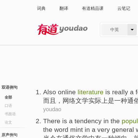
词典
翻译
有道精品课
云笔记
中英
有道 - 网易旗下搜索
双语例句
Also
online
literature
is
really
a
f
全部
而且
，
网络
文学
实际上
是
一
种
通
口语
youdao
书面语
There is
a
tendency
in
the
popul
论文
the
word
mint
in
a
very
general
原声例句