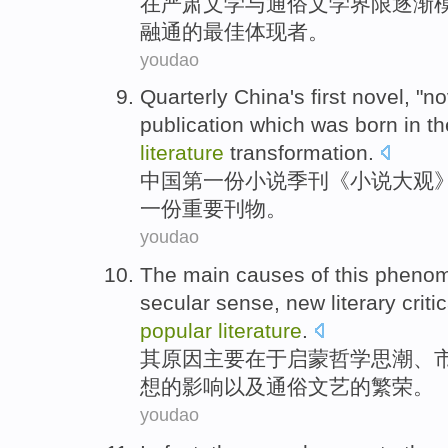
在严肃
文学
与
通俗
文学
界限逐渐
融通
的
最佳
体现者
。
youdao
Quarterly
China's
first
novel
, "n
publication
which
was born
in
th
literature
transformation
.
中国
第一
份
小说
季刊
《小说大观
一份
重要
刊物
。
youdao
The
main
causes
of this phen
secular
sense
,
new
literary
criti
popular
literature
.
其
原因
主要
在于
启蒙哲学思潮、
想
的
影响
以及
通俗
文艺
的
繁荣
。
youdao