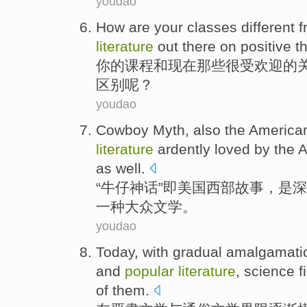
youdao
How are
your
classes
different
f
literature
out
there
on
positive
t
你
的
课程
和
现在
那些
很受欢迎
的
区别
呢？
youdao
Cowboy
Myth, also the
America
literature
ardently
loved by the
A
as well.
“
牛仔
神话”即
美国
西部
故事
，
是
深
一种
大众
文学
。
youdao
Today
, with
gradual
amalgamati
and
popular
literature
,
science fi
of
them.