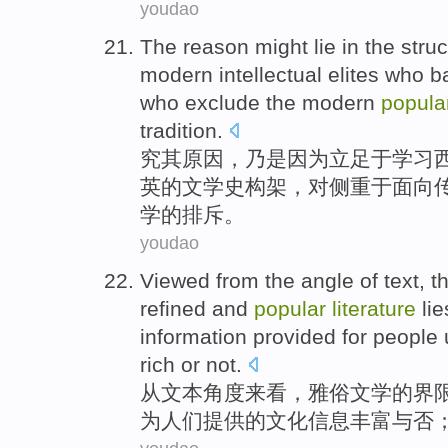
youdao
The reason
might lie in
the
struc
modern
intellectual
elites
who
b
who
exclude
the
modern
popula
tradition
.
究
其
原因，
乃是因为
立足
于学习
英
的
文学史
构架
，对侧重于面向传
学
的
排斥
。
youdao
Viewed
from
the
angle
of
text
, t
refined
and
popular
literature
li
information
provided
for
people
rich
or not.
从
文本
角度来看
，
雅俗
文学
的
界
为
人们
提供
的
文化
信息
丰富
与否