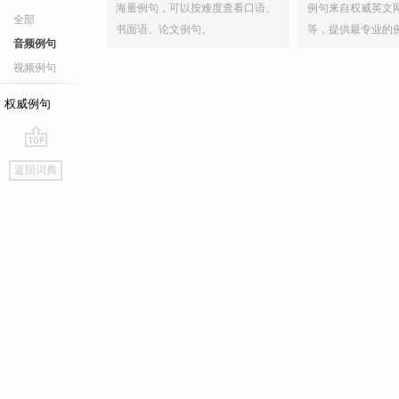
海量例句，可以按难度查看口语、
例句来自权威英文
全部
书面语、论文例句。
等，提供最专业的
音频例句
视频例句
权威例句
go
返回词典
top