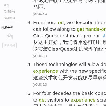
不论是
在
教室
还是在
赛马场
，
他
全部
马匹
。
音频例句
youdao
视频例句
From
here
on
,
we
describe
the
r
权威例句
can
follow
along
to
get
hands-o
ClearQuest
test
management.
从
这里
开始，
我们
将
用
您
可以
理
go
返回词典
top
取
安装ClearQuest
测试管理的
经
youdao
These
technologies
will
allow
de
experience
with
the
new
specifi
这些
技术
将
使
开发者
能够
尽早
获
youdao
For four decades
the
basic conc
to
get
visitors
to
experience
sci