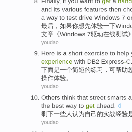
Finally
,
if
you
want to
get
a
han
and its
various
features
then ch
a
way to
test
drive
Windows 7
o
最后
，
如果
你
想
先
体验
一下
Wind
文章《Windows 7
驱动
在线
测试
youdao
Here
is
a
short
exercise
to
help
experience
with
DB2
Express
-
C
下面
是
一个
简短
的
练习
，
可
帮助
操作
体验
。
youdao
Others
think that
street smarts 
the
best way to
get
ahead
.
剩下一些人
认为
自己的
实战
经验
youdao