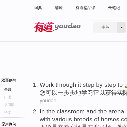
词典
翻译
有道精品课
云笔记
中英
有道 - 网易旗下搜索
双语例句
Work through
it
step
by step
to
全部
您可以
一步步地
学习
它
以
获得
实
口语
youdao
书面语
In
the classroom
and the
arena
论文
with
various
breeds
of
horses
co
原声例句