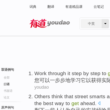
词典
翻译
有道精品课
云笔记
中英
有道 - 网易旗下搜索
双语例句
Work through
it
step
by step
to
全部
您可以
一步步地
学习
它
以
获得
实
口语
youdao
书面语
Others
think that
street smarts 
论文
the
best way to
get
ahead
.
原声例句