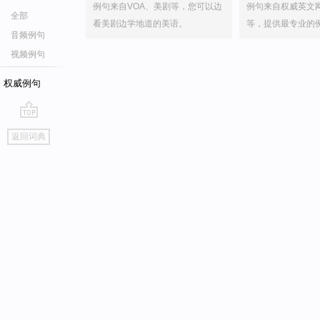
例句来自VOA、美剧等，您可以边
例句来自权威英文
全部
看美剧边学地道的美语。
等，提供最专业的
音频例句
视频例句
权威例句
go
返回词典
top