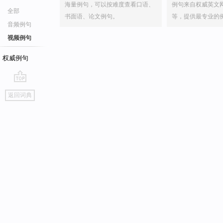
海量例句，可以按难度查看口语、
例句来自权威英文
全部
书面语、论文例句。
等，提供最专业的
音频例句
视频例句
权威例句
go
返回词典
top