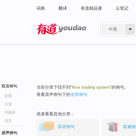
词典
翻译
有道精品课
云笔记
中英
有道 - 网易旗下搜索
双语例句
当前分类下找不到"
floor trading system
"的例句。
查看原声例句下的
全部例句
全部
口语
书面语
或者看看其他分类：
论文
双语例句
权威例
原声例句