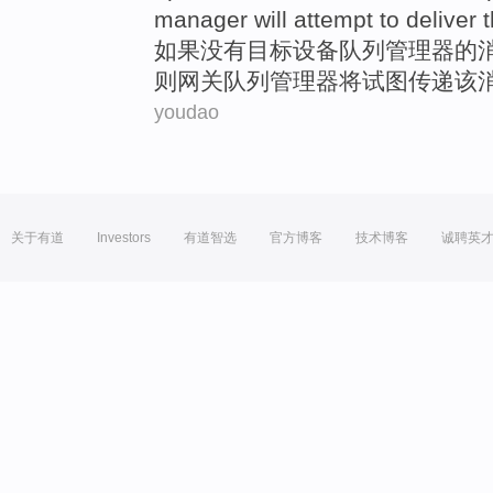
manager will
attempt to
deliver
如果
没有
目标
设备
队列
管理
器的
则
网关队列管理器
将
试图
传递
该
youdao
关于有道
Investors
有道智选
官方博客
技术博客
诚聘英