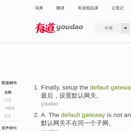
词典
翻译
有道精品课
云笔记
中英
有道 - 网易旗下搜索
双语例句
Finally
,
setup
the
default
gatewa
全部
最后
，
设置
默认
网关
。
口语
youdao
书面语
A.
The
default
gateway
is not
an
论文
默认
网关
不在
同一个子网
。
原声例句