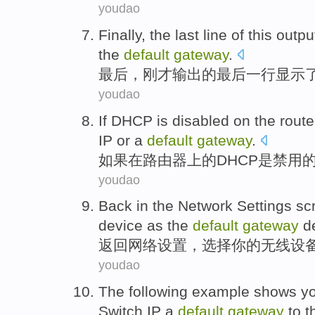
youdao
Finally
, the
last
line
of
this
outpu
the
default
gateway
.
最后
，刚才
输出
的
最后
一
行
显示
youdao
If
DHCP
is
disabled
on
the
route
IP
or
a
default
gateway
.
如果
在
路由器
上
的
DHCP
是
禁用
youdao
Back
in the
Network
Settings sc
device
as
the
default
gateway
de
返回
网络
设置
，
选择
你
的
无线
设
youdao
The following
example
shows
y
Switch
IP
a
default
gateway
to
t