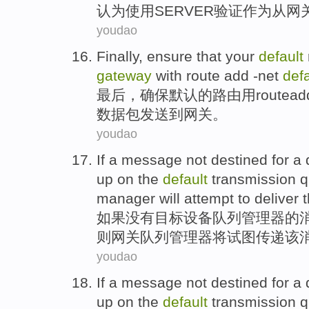
认
为
使用
SERVER
验证
作为
从
网
youdao
Finally
,
ensure that
your
default
gateway
with
route
add
-net
defa
最后
，
确保
默认
的
路由
用
route
ad
数据包
发送
到
网关
。
youdao
If
a
message
not
destined
for a
up
on
the
default
transmission
q
manager will
attempt to
deliver
如果
没有
目标
设备
队列
管理
器的
则
网关队列管理器
将
试图
传递
该
youdao
If
a
message
not
destined
for a
up
on
the
default
transmission
q