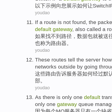
以下
示例
向
您
展示
如何
让
Switch
I
youdao
If
a
route
is
not found
, the
packe
default
gateway
,
also
called a
ro
如果
找
不到
路径
，
数据包
就
被
送
也
称为路由器。
youdao
These
routes
tell
the
server
how
networks
outside
by going thro
这些
路由
告诉
服务器
如何
经过
默
部
。
youdao
As
there is
only
one
default
tran
only one
gateway
queue
manag
因为
每个
MQ
服务器
只有
一
个
缺省