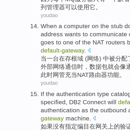
列
管理器
可以
使用
它
。
youdao
When
a
computer
on
the stub
d
address
wants
to
communicate
goes to one
of the
NAT
routers
b
default-
gateway
.
当
一
台
在
存根
域
(
网络
) 中被分配
外部
网络
通信
时，
数据包
就会像
此时网管充当
NAT
路由器
功能。
youdao
If
the
authentication
type
catalo
specified
,
DB2
Connect
will
defa
authentication
as
the
outbound
a
gateway
machine
.
如果
没有
指定
编目
在
网关
上
的
验