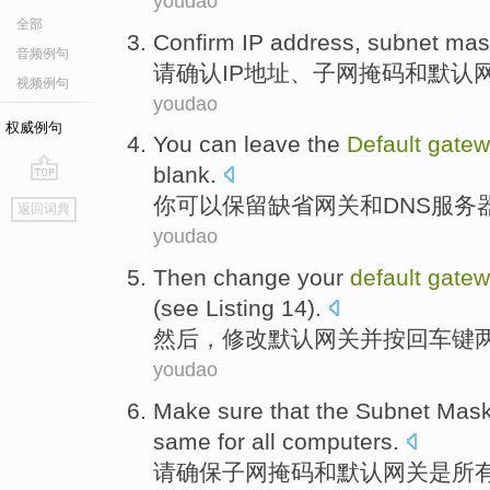
youdao
全部
Confirm
IP
address
,
subnet
mas
音频例句
请确认
IP
地址
、
子网
掩码
和
默认
视频例句
youdao
权威例句
You
can
leave
the
Default
gate
blank
.
go
你
可以
保留
缺省
网关
和
DNS
服务
返回词典
top
youdao
Then
change
your
default
gate
(
see
Listing
14
).
然后
，
修改
默认
网关
并
按
回车
键
youdao
Make
sure that
the Subnet
Mas
same
for
all
computers
.
请
确保
子网
掩码
和
默认
网关
是
所