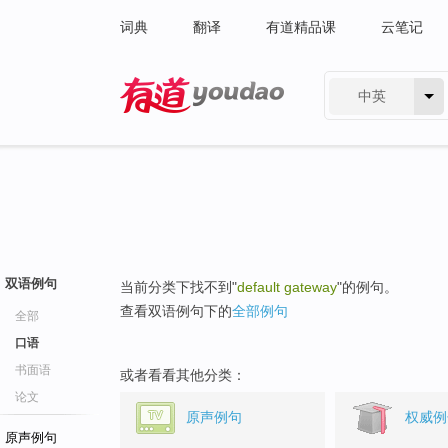
词典
翻译
有道精品课
云笔记
中英
有道 - 网易旗下搜索
双语例句
当前分类下找不到"
default gateway
"的例句。
查看双语例句下的
全部例句
全部
口语
书面语
或者看看其他分类：
论文
原声例句
权威例
原声例句