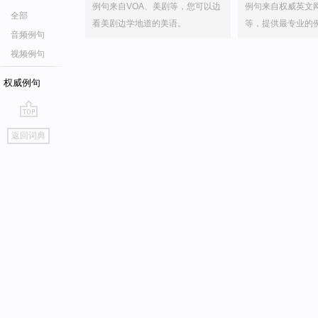
例句来自VOA、美剧等，您可以边
例句来自权威英文
全部
看美剧边学地道的美语。
等，提供最专业的
音频例句
视频例句
权威例句
go
返回词典
top