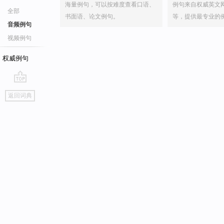
海量例句，可以按难度查看口语、
例句来自权威英文
全部
书面语、论文例句。
等，提供最专业的
音频例句
视频例句
权威例句
go
返回词典
top