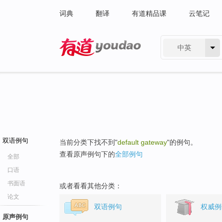
词典
翻译
有道精品课
云笔记
中英
有道 - 网易旗下搜索
双语例句
当前分类下找不到"
default gateway
"的例句。
查看原声例句下的
全部例句
全部
口语
书面语
或者看看其他分类：
论文
双语例句
权威例
原声例句