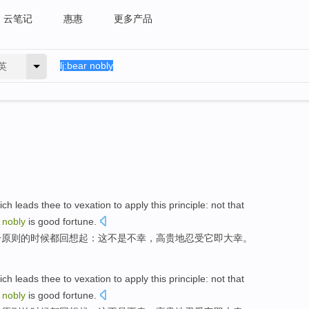
云笔记
惠惠
更多产品
英
ich leads
thee
to vexation
to apply
this
principle
: not that
nobly
is good fortune.
一
原则
的
时候
都
回想起
：这
不是
不幸，高贵地
忍受
它
即
大幸。
ich leads
thee
to vexation
to apply
this
principle
: not that
nobly
is good fortune.