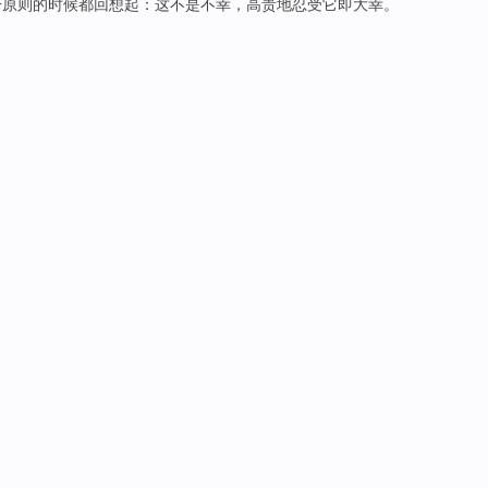
一
原则
的
时候
都
回想起
：这
不是
不幸，高贵地
忍受
它
即
大幸。