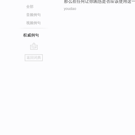
那么
在
任何
让
你
困惑是否
应该
使用
这
全部
youdao
音频例句
视频例句
权威例句
go
返回词典
top