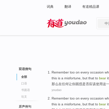
词典
翻译
有道精品课
中
有道 - 网易旗下搜索
双语例句
Remember
too
on
every
occasion
wh
全部
this
is a misfortune
, but
that
to
bear
it
口语
那么
在
任何
让
你
困惑是否
应该
使用
这
书面语
youdao
论文
Remember
too
on
every
occasion
wh
this
is a misfortune
, but
that
to
bear
it
原声例句