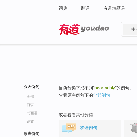
词典
翻译
有道精品课
中
有道 - 网易旗下搜索
双语例句
当前分类下找不到"
bear nobly
"的例句。
查看原声例句下的
全部例句
全部
口语
书面语
或者看看其他分类：
论文
双语例句
原声例句