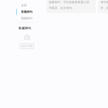
海量例句，可以按难度查看口语、
例句
全部
书面语、论文例句。
等，
音频例句
视频例句
权威例句
go
返回词典
top