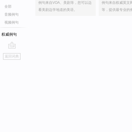
例句来自VOA、美剧等，您可以边
例句来自权威英文
全部
看美剧边学地道的美语。
等，提供最专业的
音频例句
视频例句
权威例句
go
返回词典
top