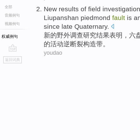
全部
New
results
of
field
investigatio
音频例句
Liupanshan
piedmond
fault
is
a
视频例句
since
late Quaternary
.
新的
野外
调查研究
结果
表明
，
六
权威例句
的
活动
逆
断裂构造
带
。
youdao
go
返回词典
top