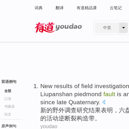
词典
翻译
有道精品课
云笔记
中英
有道 - 网易旗下搜索
双语例句
New
results
of
field
investigatio
全部
Liupanshan
piedmond
fault
is
a
口语
since
late Quaternary
.
书面语
新的
野外
调查研究
结果
表明
，
六
论文
的
活动
逆
断裂构造
带
。
youdao
原声例句