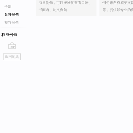
海量例句，可以按难度查看口语、
例句来自权威英文
全部
书面语、论文例句。
等，提供最专业的
音频例句
视频例句
权威例句
go
返回词典
top