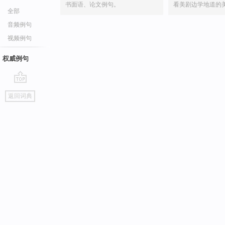
书面语、论文例句。
看美剧边学地道的
全部
音频例句
视频例句
权威例句
go
返回词典
top