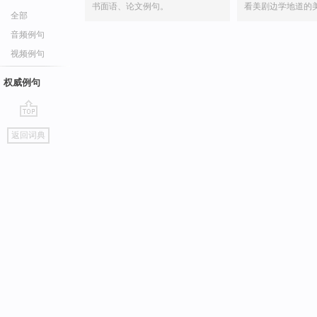
书面语、论文例句。
看美剧边学地道的
全部
音频例句
视频例句
权威例句
go
返回词典
top