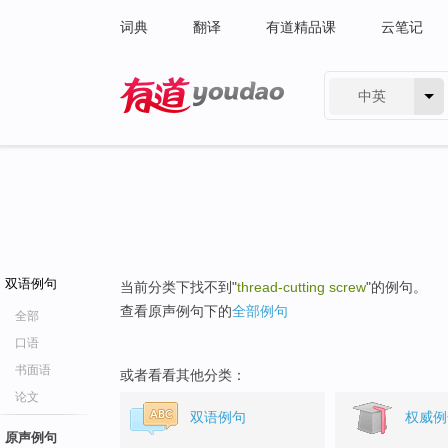
词典
翻译
有道精品课
云笔记
中英
有道 - 网易旗下搜索
双语例句
当前分类下找不到"
thread-cutting screw
"的例句。
查看原声例句下的
全部例句
全部
口语
书面语
或者看看其他分类：
论文
双语例句
权威例
原声例句