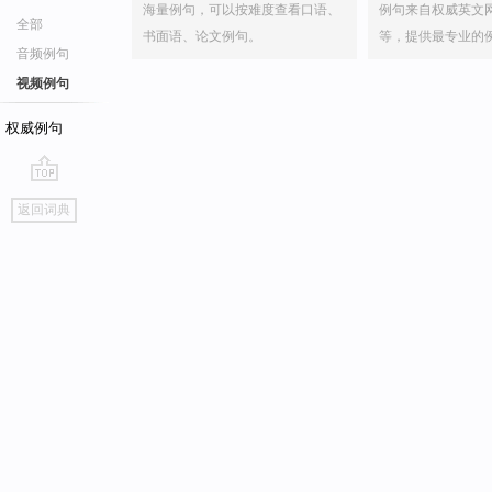
海量例句，可以按难度查看口语、
例句来自权威英文
全部
书面语、论文例句。
等，提供最专业的
音频例句
视频例句
权威例句
go
返回词典
top