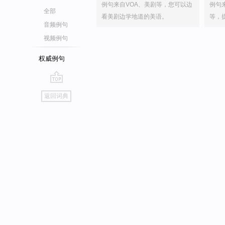
例句来自VOA、美剧等，您可以边
例句
全部
看美剧边学地道的美语。
等，
音频例句
视频例句
权威例句
go
返回词典
top