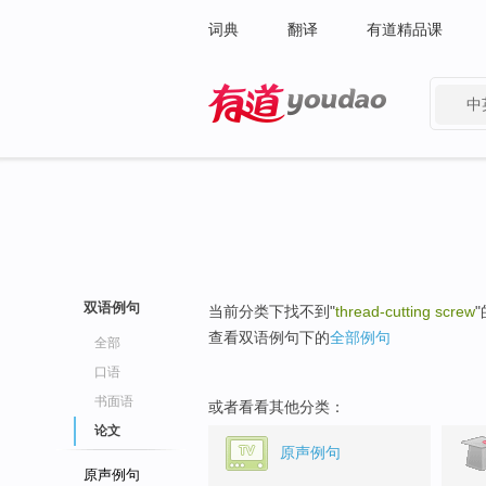
词典
翻译
有道精品课
中
有道 - 网易旗下搜索
双语例句
当前分类下找不到"
thread-cutting screw
查看双语例句下的
全部例句
全部
口语
书面语
或者看看其他分类：
论文
原声例句
原声例句