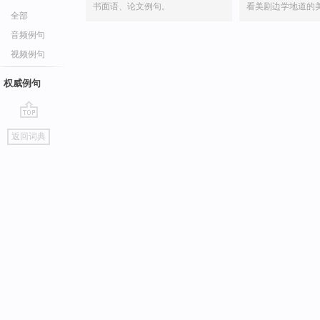
书面语、论文例句。
看美剧边学地道的
全部
音频例句
视频例句
权威例句
go
返回词典
top