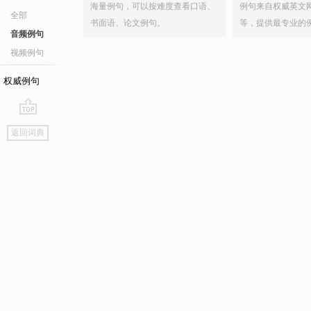
海量例句，可以按难度查看口语、
例句来自权威英文
全部
书面语、论文例句。
等，提供最专业的
音频例句
视频例句
权威例句
go
返回词典
top