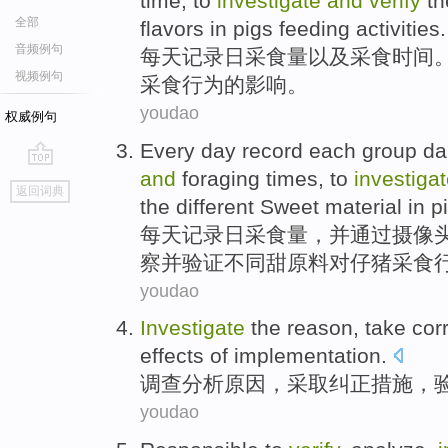
time
, to
investigate
and
verify
t
全部
flavors
in
pigs
feeding
activities
.
音频例句
每天
记录
日
采
食量
以及
采
食
时间
视频例句
采食
行为
的
影响
。
youdao
权威例句
Every
day
record
each group
da
and
foraging
times
, to
investiga
go
返回词典
top
the
different
Sweet
material
in
p
每天
记录
日
采
食量
，并通过摄像
察
并
验证
不同
甜
原料
对
仔猪采
食
youdao
Investigate
the
reason
,
take
cor
effects
of
implementation
.
调查
分析
原因
，
采取
纠正
措施
，
youdao