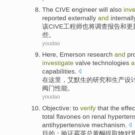
The CIVE
engineer
will
also
inve
reported
externally
and
internal
该
CIVE
工程师
也
将
调查
报告
和
更
些。
youdao
Here
,
Emerson
research
and
pr
investigate
valve
technologies
capabilities.
在这里
，
艾默生
的
研究
和
生产
设
阀门性能。
youdao
Objective
: to
verify
that
the
effec
total flavones
on
renal
hyperten
antihypertensive
mechanism
.
目的
：
验证
霉
茶
总黄酮
提取物
对