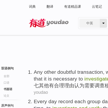
词典
翻译
有道精品课
云笔记
中英
有道 - 网易旗下搜索
双语例句
Any
other
doubtful
transaction
, 
全部
that
it is
necessary
to
investigat
口语
七
其他
有
合理
理由
认为
需要
调查
书面语
youdao
论文
Every
day
record
each group
da
原声例句