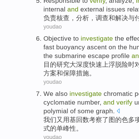
Responsible to
verify
,
analyze
,
i
internal
and
external
issues
rela
负责
核查
，
分析
，
调查
和
解决
与
youdao
Objective to
investigate
the
effe
fast
buoyancy ascent
on
the hu
the submarine
escape
profile
an
目的
研究
大
深度
快速
上浮
脱险时
方案
和
保障
措施。
youdao
We
also
investigate
chromatic
p
cyclomatie number
,
and
verify
u
polymial of
some
graph.
我们
又
用
基回
数
考察
了
图
的
色
多
式的
单峰
性
。
youdao