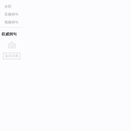
全部
音频例句
视频例句
权威例句
go
返回词典
top