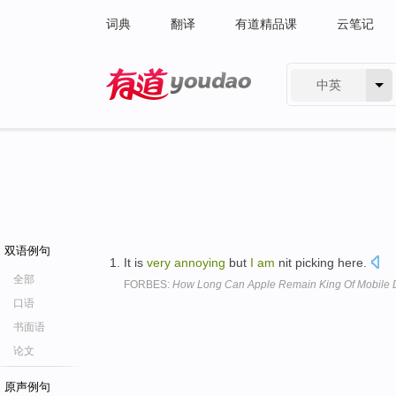
词典
翻译
有道精品课
云笔记
中英
有道 - 网易旗下搜索
双语例句
It is
very
annoying
but
I
am
nit picking here.
全部
FORBES:
How Long Can Apple Remain King Of Mobile 
口语
书面语
论文
原声例句