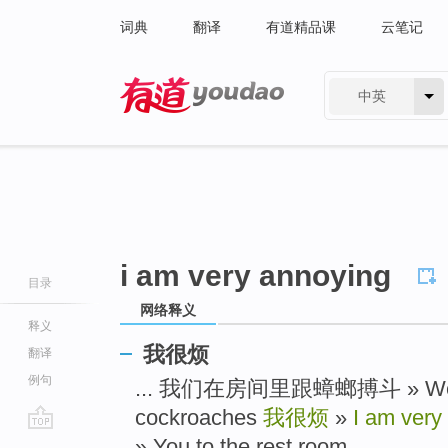
词典
翻译
有道精品课
云笔记
中英
有道 - 网易旗下搜索
i am very annoying
目录
网络释义
释义
我很烦
翻译
例句
... 我们在房间里跟蟑螂搏斗 » We figh
cockroaches
我很烦
»
I am very
go
» You to the rest room ...