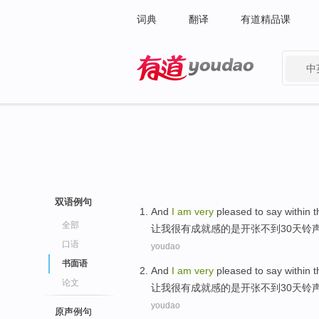
词典
翻译
有道精品课
中
有道 - 网易旗下搜索
双语例句
And
I
am
very
pleased to
say
within
t
全部
让
我
很
有成就感
的是开张
不到
30
天
铃
口语
youdao
书面语
And
I
am
very
pleased to
say
within
t
论文
让
我
很
有成就感
的是开张
不到
30
天
铃
youdao
原声例句