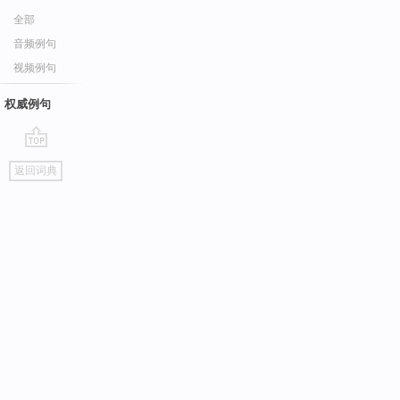
全部
音频例句
视频例句
权威例句
go
返回词典
top