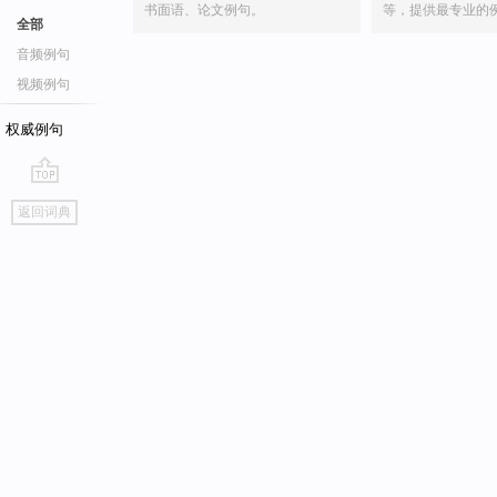
书面语、论文例句。
等，提供最专业的
全部
音频例句
视频例句
权威例句
go
返回词典
top