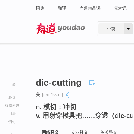
词典
翻译
有道精品课
云笔记
中英
有道 - 网易旗下搜索
die-cutting
目录
美
[daɪ ˈkʌtɪŋ]
释义
n. 模切；冲切
权威词典
用法
v. 用射穿模具把……穿透（die-cut
例句
网络释义
专业释义
英英释义