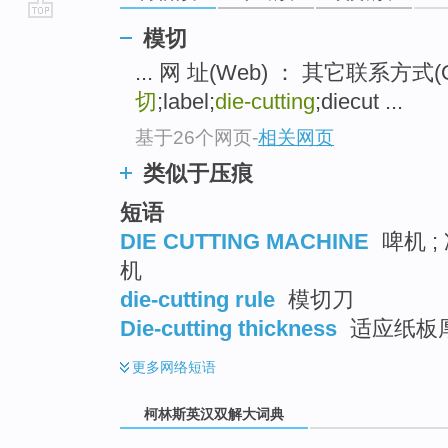
go
模切
top
... 网 址(Web) ： 其它联系方式(Ot
切
;label;
die-cutting
;diecut ...
基于26个网页
-
相关网页
类似于压痕
短语
DIE CUTTING MACHINE
啤机 ;
机
die-cutting rule
模切刀
Die-cutting thickness
适应纸板
更多
网络短语
柯林斯英汉双解大词典