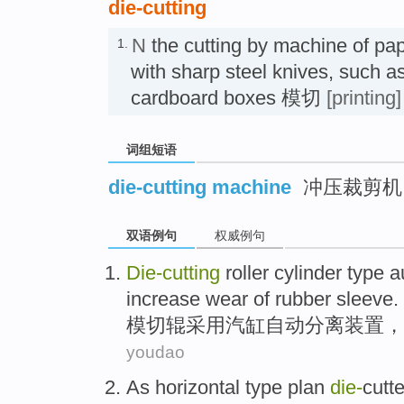
die-cutting
N
the cutting by machine of pap
1.
with sharp steel knives, such a
cardboard boxes 模切
[printing]
词组短语
die-cutting machine
冲压裁剪机
双语例句
权威例句
Die-cutting
roller
cylinder type
a
increase wear
of rubber
sleeve.
模切
辊
采用
汽缸
自动
分离
装置
，
youdao
As
horizontal type plan
die-
cutte