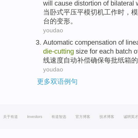
will
cause
distortion
of
bilateral
当
卧式
平压平模
切
机
工作
时，模
台
的
变形
。
youdao
Automatic
compensation
of line
die-cutting
size
for
each
batch
o
线速度
自动
补偿
确保
每
批
纸箱
的
youdao
更多双语例句
关于有道
Investors
有道智选
官方博客
技术博客
诚聘英