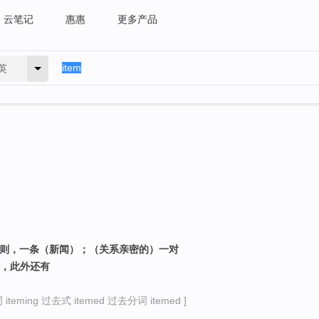
云笔记
惠惠
更多产品
英
一则，一条（新闻）；（关系亲密的）一对
又，此外还有
teming 过去式 itemed 过去分词 itemed ]