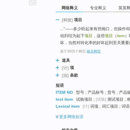
网络释义
专业释义
英英
go
top
项目
[科技]
...”——多少听起来有些拗口，但操
动归结为如下
项目
，这些
项目
（
item
）
坏，当然对转化率的好坏起到至关重要
基于3005个网页
-
相关网页
道具
项
[计]
条款
[法]
短语
ITEM NO
型号 ; 产品标号 ; 货号 ; 产品
test item
试验项目 ;
[试验]
测试项目 ; 
Lexical item
[计]
词项 ; 词汇项目 ; 词
更多
网络短语