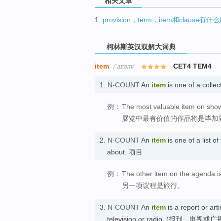
相关文章
1.
provision，term，item和clause有
柯林斯英汉双解大词典
item
CET4 TEM4
/ˈaɪtəm/
1.
N-COUNT
An
item
is one of a coll
例：
The most valuable item on show
展览中最有价值的作品将是毕加
2.
N-COUNT
An
item
is one of a list o
about. 项目
例：
The other item on the agenda is
另一项议程是旅行。
3.
N-COUNT
An
item
is a report or ar
television or radio. (报刊、