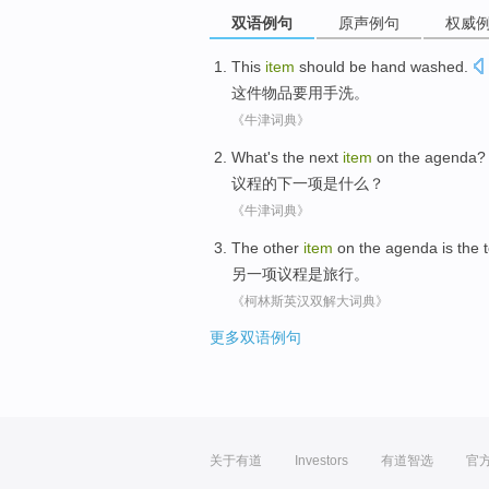
双语例句
原声例句
权威
This
item
should be
hand washed
.
这件
物品
要
用
手洗
。
《牛津词典》
What
's the
next
item
on the
agenda
?
议程
的
下一
项
是
什么
？
《牛津词典》
The
other
item
on the
agenda
is
the
另
一项
议程
是
旅行
。
《柯林斯英汉双解大词典》
更多双语例句
关于有道
Investors
有道智选
官