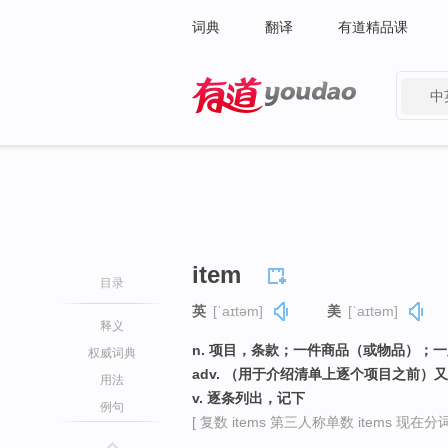
词典
翻译
有道精品课
中
有道 - 网易旗下搜索
item
目录
英
[ˈaɪtəm]
美
[ˈaɪtəm]
释义
n. 项目，条款；一件商品（或物品）；
权威词典
adv. （用于介绍清单上逐个项目之前）
用法
v. 逐条列出，记下
例句
[ 复数 items 第三人称单数 items 现在分词 i