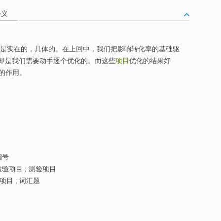
释义
作却是实在的，具体的。在上回中，我们把影响转化率的基础驱
即是我们需要动手逐个优化的。而这些
项目
优化的结果好
的作用。
编号
检验项目 ; 测验项目
语项目 ; 词汇题