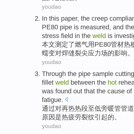
youdao
In this paper
, the
creep
complia
PE80
pipe
is
measured
, and th
stress
field in the
weld
is
invest
本文
测定
了燃气用
PE80
管材
热
蠕变
对
焊缝
裂
尖
应力场
的
影响
。
youdao
Through
the
pipe
sample cuttin
fillet
weld
between the
hot
rehea
was
found out that the
cause
of
fatigue
.
通过
对
再热热段至低
旁暖
管管道
原因
是
热
疲劳
裂纹引起
的
。
youdao