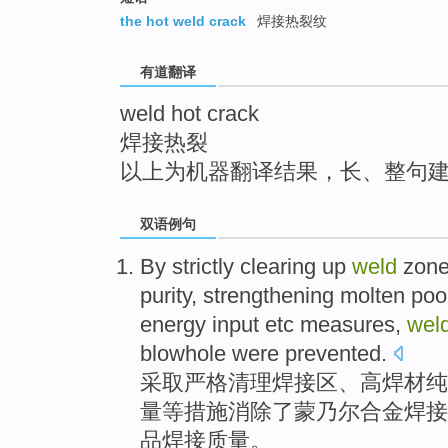
top
the hot weld crack
焊接热裂纹
有道翻译
weld hot crack
焊接热裂
以上为机器翻译结果，长、整句
双语例句
By strictly
clearing up
weld
zon
purity
,
strengthening
molten
poo
energy
input
etc
measures
,
wel
blowhole
were
prevented
.
采取
严格
清理
焊接
区
、高
焊
材
纯
量
等
措施
消除了
蒙乃尔合金
焊接
品焊接质量。