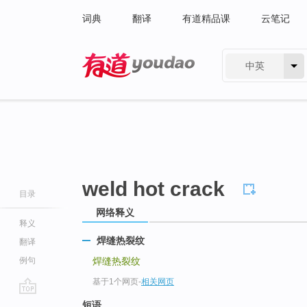
词典
翻译
有道精品课
云笔记
中英
有道 - 网易旗下搜索
weld hot crack
目录
网络释义
释义
焊缝热裂纹
翻译
例句
焊缝热裂纹
基于1个网页
-
相关网页
go
短语