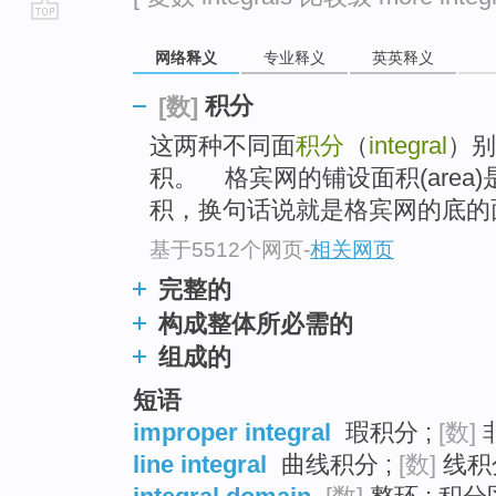
go
网络释义
专业释义
英英释义
top
积分
[数]
这两种不同面
积分
（
integral
）别
积。 格宾网的铺设面积(are
积，换句话说就是格宾网的底的面
基于5512个网页
-
相关网页
完整的
构成整体所必需的
组成的
短语
improper integral
瑕积分 ;
[数]
line integral
曲线积分 ;
[数]
线积