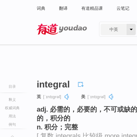
词典
翻译
有道精品课
云笔记
中英
有道 - 网易旗下搜索
integral
目录
英
[ˈɪntɪɡrəl]
美
[ˈɪntɪɡrəl]
释义
adj. 必需的，必要的，不可或
权威词典
用法
的，积分的
例句
n. 积分；完整
[ 复数 integrals 比较级 more integr