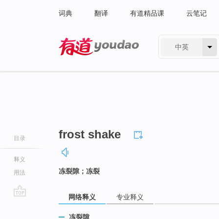
词典
翻译
有道精品课
云笔记
中英
有道 - 网易旗下搜索
frost shake
目录
释义
冻裂隙；冻裂
用法
网络释义
专业释义
go
top
冻裂隙