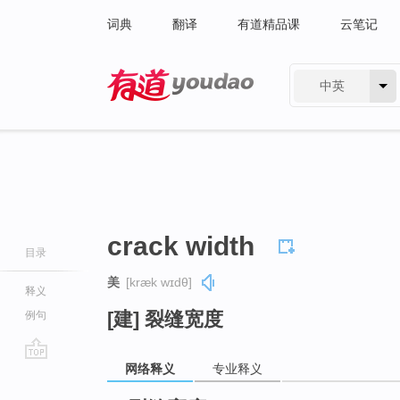
词典
翻译
有道精品课
云笔记
中英
有道 - 网易旗下搜索
crack width
目录
美
[kræk wɪdθ]
释义
[建] 裂缝宽度
例句
网络释义
专业释义
go
top